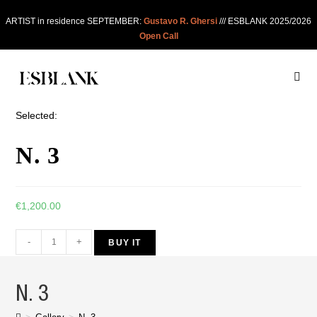
ARTIST in residence SEPTEMBER:
Gustavo R. Ghersi
/// ESBLANK 2025/2026
Open Call
Selected:
N. 3
€
1,200.00
-
+
BUY IT
N. 3