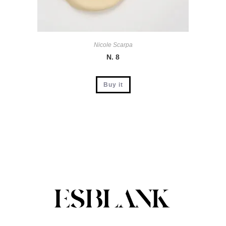
Nicole Scarpa
N. 8
Buy it